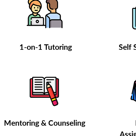
1-on-1 Tutoring
Self 
Mentoring & Counseling
Assi