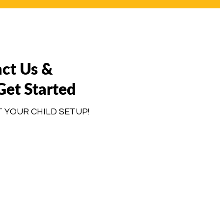
ct Us &
 Get Started
T YOUR CHILD SETUP!