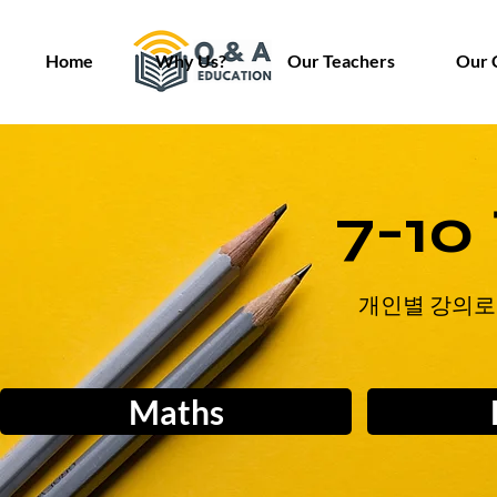
Home
Why Us?
Our Teachers
Our 
7-1
개인별 강의로
Maths