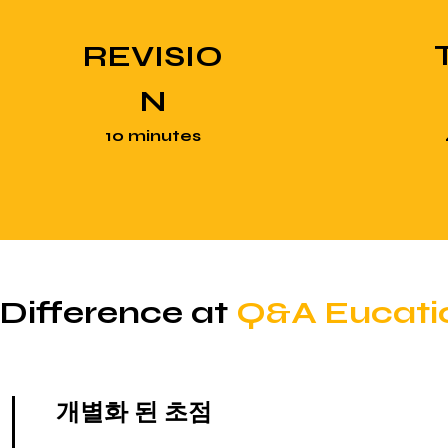
REVISIO
N
10 minutes
Difference at
Q&A Eucati
개별화 된 초점